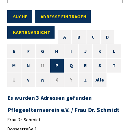
SUCHE
ADRESSE EINTRAGEN
KARTENANSICHT
A
B
C
D
E
F
G
H
I
J
K
L
M
N
O
P
Q
R
S
T
U
V
W
X
Y
Z
Alle
Es wurden 3 Adressen gefunden
Pflegeelternverein e.V. / Frau Dr. Schmidt
Frau Dr. Schmidt
Bossestraße 1