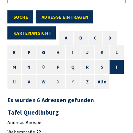
SUCHE
ADRESSE EINTRAGEN
KARTENANSICHT
A
B
C
D
E
F
G
H
I
J
K
L
M
N
O
P
Q
R
S
T
U
V
W
X
Y
Z
Alle
Es wurden 6 Adressen gefunden
Tafel Quedlinburg
Andreas Knospe
Weberstraße 22