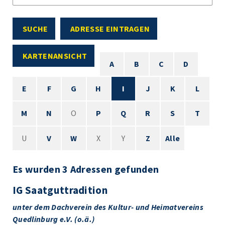
SUCHE
ADRESSE EINTRAGEN
KARTENANSICHT
A
B
C
D
E
F
G
H
I
J
K
L
M
N
O
P
Q
R
S
T
U
V
W
X
Y
Z
Alle
Es wurden 3 Adressen gefunden
IG Saatguttradition
unter dem Dachverein des Kultur- und Heimatvereins
Quedlinburg e.V. (o.ä.)