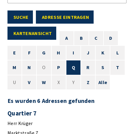
SUCHE
ADRESSE EINTRAGEN
KARTENANSICHT
A
B
C
D
E
F
G
H
I
J
K
L
M
N
O
P
Q
R
S
T
U
V
W
X
Y
Z
Alle
Es wurden 6 Adressen gefunden
Quartier 7
Herr Krüger
Marktstraße 7