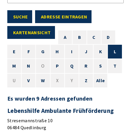
SUCHE
ADRESSE EINTRAGEN
KARTENANSICHT
A
B
C
D
E
F
G
H
I
J
K
L
M
N
O
P
Q
R
S
T
U
V
W
X
Y
Z
Alle
Es wurden 9 Adressen gefunden
Lebenshilfe Ambulante Frühförderung
Stresemannstraße 10
06484 Quedlinburg