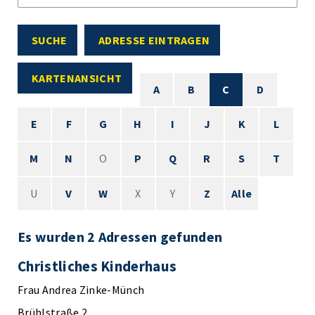
SUCHE
ADRESSE EINTRAGEN
KARTENANSICHT
A
B
C
D
E
F
G
H
I
J
K
L
M
N
O
P
Q
R
S
T
U
V
W
X
Y
Z
Alle
Es wurden 2 Adressen gefunden
Christliches Kinderhaus
Frau Andrea Zinke-Münch
Brühlstraße 2