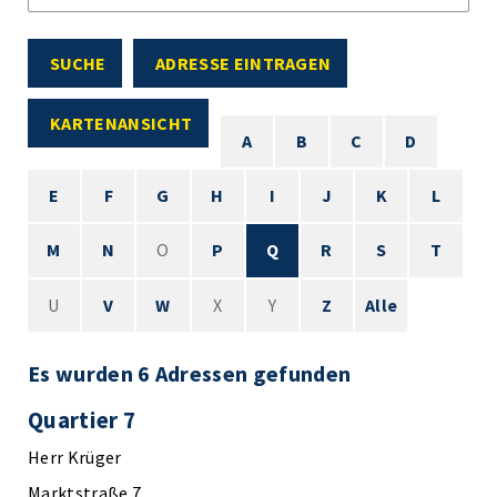
SUCHE
ADRESSE EINTRAGEN
KARTENANSICHT
A
B
C
D
E
F
G
H
I
J
K
L
M
N
O
P
Q
R
S
T
U
V
W
X
Y
Z
Alle
Es wurden 6 Adressen gefunden
Quartier 7
Herr Krüger
Marktstraße 7