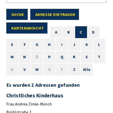
SUCHE
ADRESSE EINTRAGEN
KARTENANSICHT
A
B
C
D
E
F
G
H
I
J
K
L
M
N
O
P
Q
R
S
T
U
V
W
X
Y
Z
Alle
Es wurden 2 Adressen gefunden
Christliches Kinderhaus
Frau Andrea Zinke-Münch
Brühlstraße 2