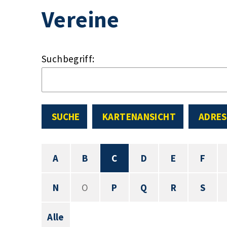
Vereine
Suchbegriff:
SUCHE
KARTENANSICHT
ADRES
A
B
C
D
E
F
N
O
P
Q
R
S
Alle