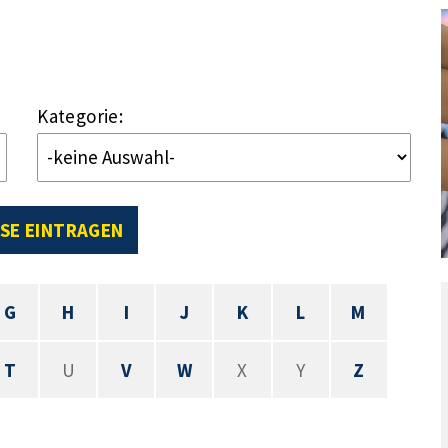
Kategorie:
SE EINTRAGEN
G
H
I
J
K
L
M
T
U
V
W
X
Y
Z