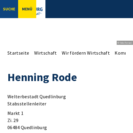
SUCHE
MENÜ
© bbsferrari
Startseite
Wirtschaft
Wir fördern Wirtschaft
Kommuna
Henning Rode
Welterbestadt Quedlinburg
Stabsstellenleiter
Markt 1
Zi. 29
06484 Quedlinburg