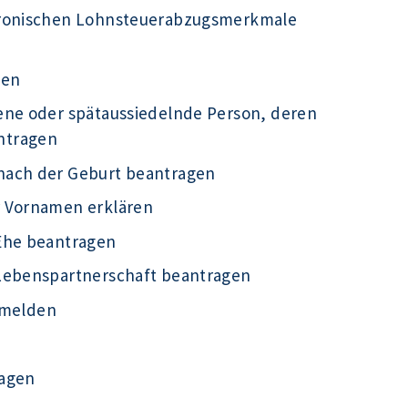
tronischen Lohnsteuerabzugsmerkmale
gen
ene oder spätaussiedelnde Person, deren
ntragen
nach der Geburt beantragen
r Vornamen erklären
Ehe beantragen
 Lebenspartnerschaft beantragen
g melden
ragen