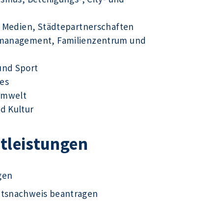
ue Medien, Städtepartnerschaften
tsmanagement, Familienzentrum und
und Sport
es
Umwelt
d Kultur
stleistungen
gen
ätsnachweis beantragen