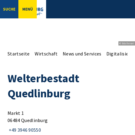
SUCHE
MENÜ
© bbsferrari
Startseite
Wirtschaft
News und Services
Digitalisier
Welterbestadt
Quedlinburg
Markt 1
06484 Quedlinburg
+49 3946 90550