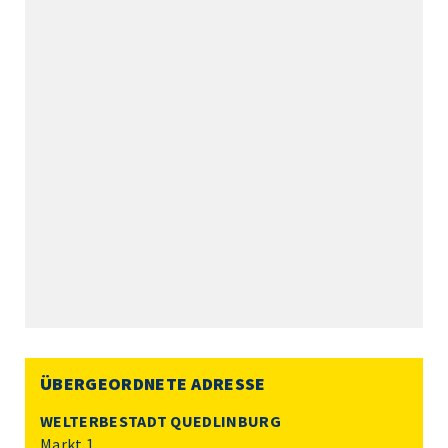
ÜBERGEORDNETE ADRESSE
WELTERBESTADT QUEDLINBURG
Markt 1