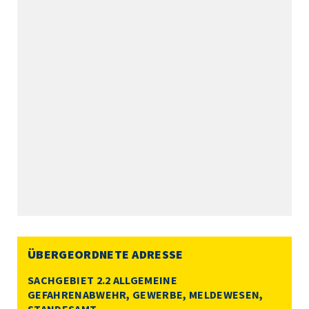
ÜBERGEORDNETE ADRESSE
SACHGEBIET 2.2 ALLGEMEINE
GEFAHRENABWEHR, GEWERBE, MELDEWESEN,