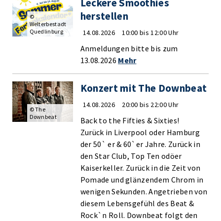
Leckere Smoothies
herstellen
©
Welterbestadt
Quedlinburg
14.08.2026
10:00 bis 12:00 Uhr
Anmeldungen bitte bis zum
13.08.2026
Mehr
Konzert mit The Downbeat
14.08.2026
20:00 bis 22:00 Uhr
© The
Downbeat
Back to the Fifties & Sixties!
Zurück in Liverpool oder Hamburg
der 50` er & 60`er Jahre. Zurück in
den Star Club, Top Ten odöer
Kaiserkeller. Zurück in die Zeit von
Pomade und glänzendem Chrom in
wenigen Sekunden. Angetrieben von
diesem Lebensgefühl des Beat &
Rock`n Roll. Downbeat folgt den