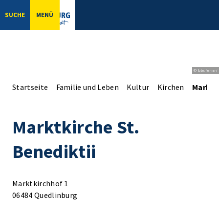
SUCHE
MENÜ
© bbsferrari
Startseite
Familie und Leben
Kultur
Kirchen
Marktki
Marktkirche St.
Benediktii
Marktkirchhof 1
06484 Quedlinburg