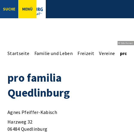
SUCHE
MENÜ
© bbsferrari
Startseite
Familie und Leben
Freizeit
Vereine
pro fa
pro familia
Quedlinburg
Agnes Pfeiffer-Kabisch
Harzweg 32
06484 Quedlinburg