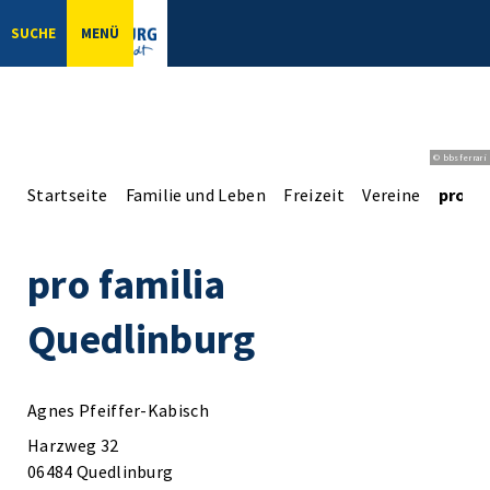
SUCHE
MENÜ
© bbsferrari
Startseite
Familie und Leben
Freizeit
Vereine
pro fa
pro familia
Quedlinburg
Agnes Pfeiffer-Kabisch
Harzweg 32
06484 Quedlinburg