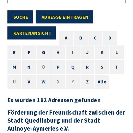
SUCHE
ADRESSE EINTRAGEN
KARTENANSICHT
A
B
C
D
E
F
G
H
I
J
K
L
M
N
O
P
Q
R
S
T
U
V
W
X
Y
Z
Alle
Es wurden 182 Adressen gefunden
Förderung der Freundschaft zwischen der
Stadt Quedlinburg und der Stadt
Aulnoye-Aymeries e.V.