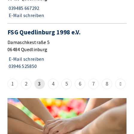
039485 667292
E-Mail schreiben
FSG Quedlinburg 1998 e.V.
Damaschkestraße 5
06484 Quedlinburg
E-Mail schreiben
03946 525850
1
2
3
4
5
6
7
8