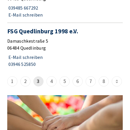
039485 667292
E-Mail schreiben
FSG Quedlinburg 1998 e.V.
Damaschkestraße 5
06484 Quedlinburg
E-Mail schreiben
03946 525850
1
2
3
4
5
6
7
8