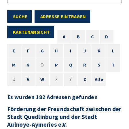
SUCHE
ADRESSE EINTRAGEN
KARTENANSICHT
A
B
C
D
E
F
G
H
I
J
K
L
M
N
O
P
Q
R
S
T
U
V
W
X
Y
Z
Alle
Es wurden 182 Adressen gefunden
Förderung der Freundschaft zwischen der
Stadt Quedlinburg und der Stadt
Aulnoye-Aymeries e.V.