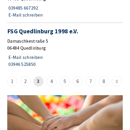
039485 667292
E-Mail schreiben
FSG Quedlinburg 1998 e.V.
Damaschkestraße 5
06484 Quedlinburg
E-Mail schreiben
03946 525850
1
2
3
4
5
6
7
8