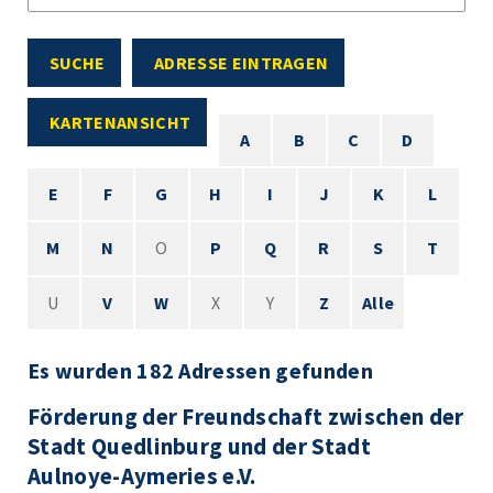
SUCHE
ADRESSE EINTRAGEN
KARTENANSICHT
A
B
C
D
E
F
G
H
I
J
K
L
M
N
O
P
Q
R
S
T
U
V
W
X
Y
Z
Alle
Es wurden 182 Adressen gefunden
Förderung der Freundschaft zwischen der
Stadt Quedlinburg und der Stadt
Aulnoye-Aymeries e.V.