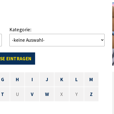
Kategorie:
SE EINTRAGEN
G
H
I
J
K
L
M
T
U
V
W
X
Y
Z