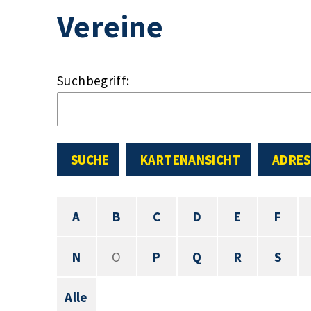
Vereine
Suchbegriff:
SUCHE
KARTENANSICHT
ADRES
A
B
C
D
E
F
N
O
P
Q
R
S
Alle