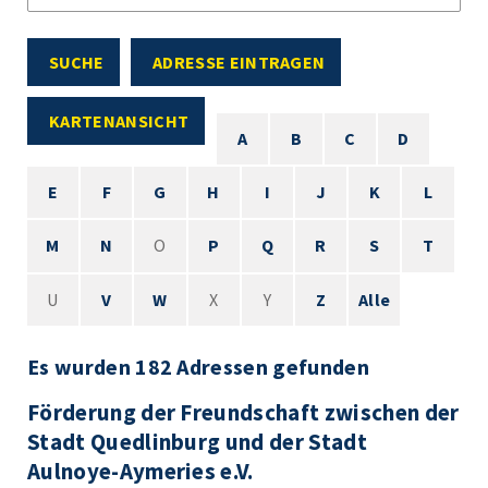
SUCHE
ADRESSE EINTRAGEN
KARTENANSICHT
A
B
C
D
E
F
G
H
I
J
K
L
M
N
O
P
Q
R
S
T
U
V
W
X
Y
Z
Alle
Es wurden 182 Adressen gefunden
Förderung der Freundschaft zwischen der
Stadt Quedlinburg und der Stadt
Aulnoye-Aymeries e.V.