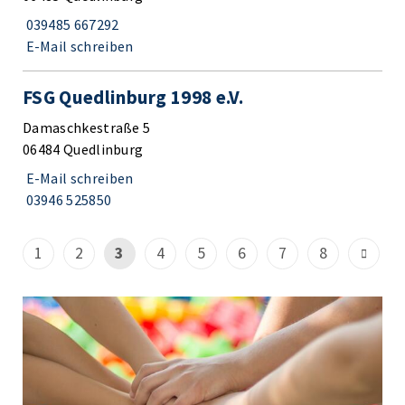
039485 667292
E-Mail schreiben
FSG Quedlinburg 1998 e.V.
Damaschkestraße 5
06484 Quedlinburg
E-Mail schreiben
03946 525850
1
2
3
4
5
6
7
8