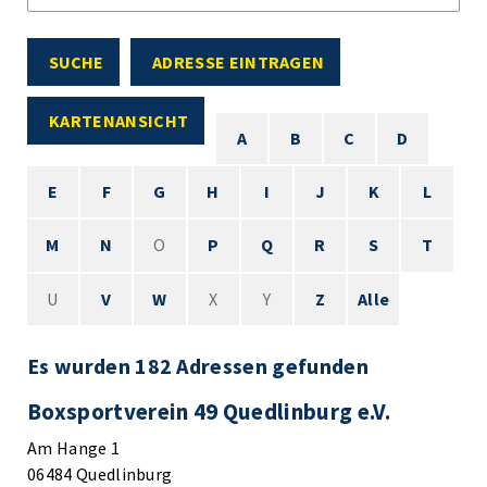
SUCHE
ADRESSE EINTRAGEN
KARTENANSICHT
A
B
C
D
E
F
G
H
I
J
K
L
M
N
O
P
Q
R
S
T
U
V
W
X
Y
Z
Alle
Es wurden 182 Adressen gefunden
Boxsportverein 49 Quedlinburg e.V.
Am Hange 1
06484 Quedlinburg