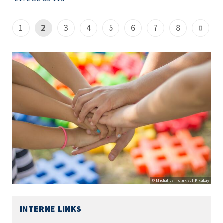
1
2
3
4
5
6
7
8
© Michal Jarmoluk auf Pixabay
INTERNE LINKS