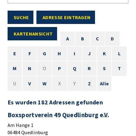
SUCHE
ADRESSE EINTRAGEN
KARTENANSICHT
A
B
C
D
E
F
G
H
I
J
K
L
M
N
O
P
Q
R
S
T
U
V
W
X
Y
Z
Alle
Es wurden 182 Adressen gefunden
Boxsportverein 49 Quedlinburg e.V.
Am Hange 1
06484 Quedlinburg