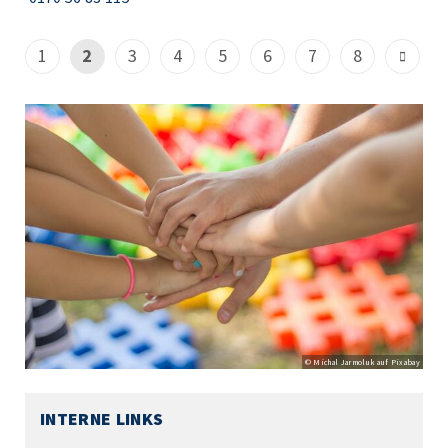
1
2
3
4
5
6
7
8
© Michal Jarmoluk auf Pixabay
INTERNE LINKS