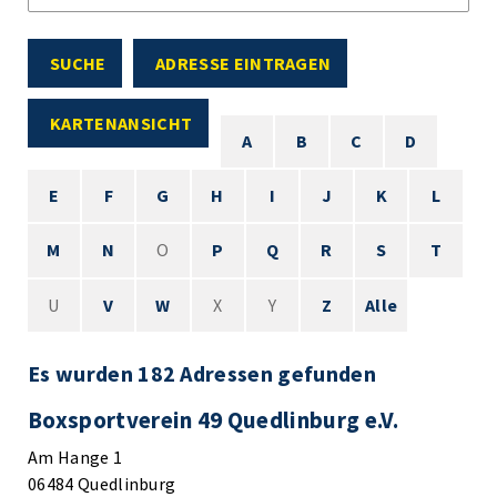
SUCHE
ADRESSE EINTRAGEN
KARTENANSICHT
A
B
C
D
E
F
G
H
I
J
K
L
M
N
O
P
Q
R
S
T
U
V
W
X
Y
Z
Alle
Es wurden 182 Adressen gefunden
Boxsportverein 49 Quedlinburg e.V.
Am Hange 1
06484 Quedlinburg