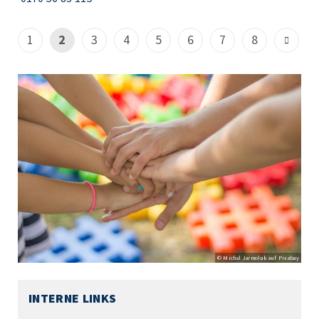
1
2
3
4
5
6
7
8
© Michal Jarmoluk auf Pixabay
INTERNE LINKS