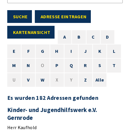
SUCHE
ADRESSE EINTRAGEN
KARTENANSICHT
A
B
C
D
E
F
G
H
I
J
K
L
M
N
O
P
Q
R
S
T
U
V
W
X
Y
Z
Alle
Es wurden 182 Adressen gefunden
Kinder- und Jugendhilfswerk e.V.
Gernrode
Herr Kaufhold