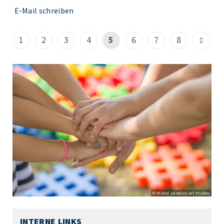
E-Mail schreiben
1
2
3
4
5
6
7
8
© Michal Jarmoluk auf Pixabay
INTERNE LINKS