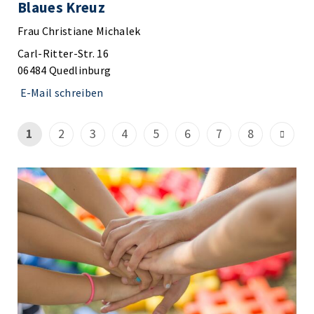
Blaues Kreuz
Frau Christiane Michalek
Carl-Ritter-Str. 16
06484 Quedlinburg
E-Mail schreiben
1
2
3
4
5
6
7
8