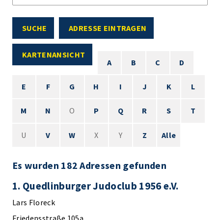
SUCHE
ADRESSE EINTRAGEN
KARTENANSICHT
A
B
C
D
E
F
G
H
I
J
K
L
M
N
O
P
Q
R
S
T
U
V
W
X
Y
Z
Alle
Es wurden 182 Adressen gefunden
1. Quedlinburger Judoclub 1956 e.V.
Lars Floreck
Friedensstraße 105a