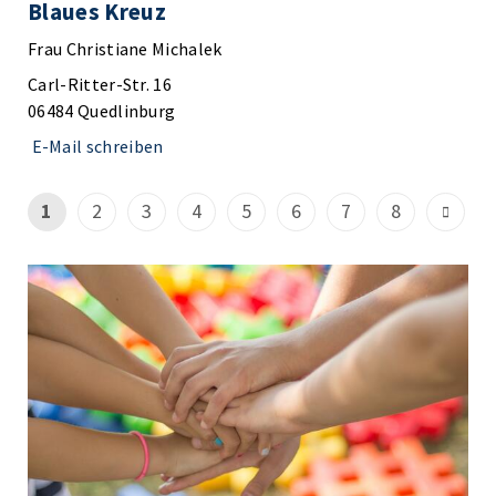
Blaues Kreuz
Frau Christiane Michalek
Carl-Ritter-Str. 16
06484 Quedlinburg
E-Mail schreiben
1
2
3
4
5
6
7
8