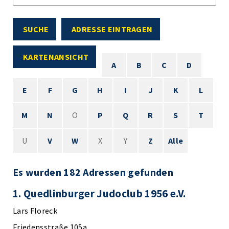
SUCHE
ADRESSE EINTRAGEN
KARTENANSICHT
A
B
C
D
E
F
G
H
I
J
K
L
M
N
O
P
Q
R
S
T
U
V
W
X
Y
Z
Alle
Es wurden 182 Adressen gefunden
1. Quedlinburger Judoclub 1956 e.V.
Lars Floreck
Friedensstraße 105a