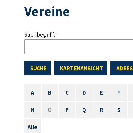
Vereine
Suchbegriff:
SUCHE
KARTENANSICHT
ADRES
A
B
C
D
E
F
N
O
P
Q
R
S
Alle