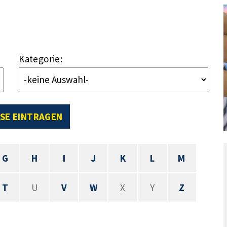
Kategorie:
SE EINTRAGEN
G
H
I
J
K
L
M
T
U
V
W
X
Y
Z