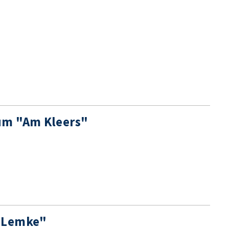
um "Am Kleers"
e Lemke"