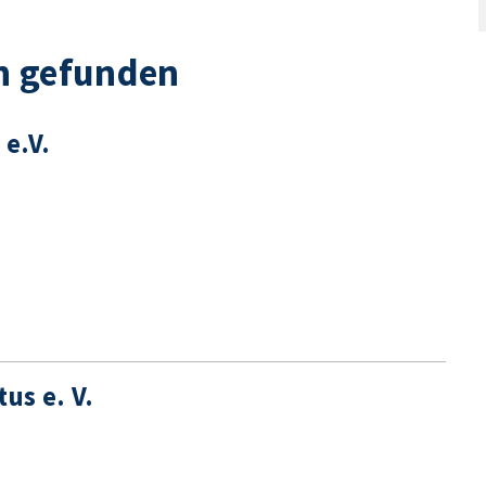
n gefunden
e.V.
us e. V.