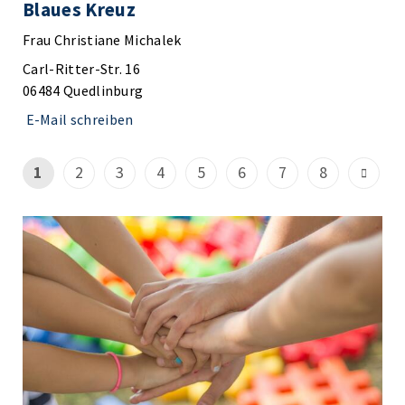
Blaues Kreuz
Frau Christiane Michalek
Carl-Ritter-Str. 16
06484 Quedlinburg
E-Mail schreiben
1
2
3
4
5
6
7
8