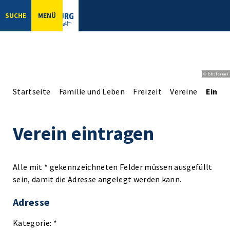
SUCHE
MENÜ
© bbsferrari
Startseite
Familie und Leben
Freizeit
Vereine
Einga
Verein eintragen
Alle mit * gekennzeichneten Felder müssen ausgefüllt
sein, damit die Adresse angelegt werden kann.
Adresse
Kategorie: *