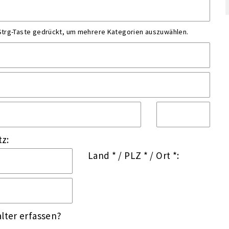
 Strg-Taste gedrückt, um mehrere Kategorien auszuwählen.
tz:
Land *
/
PLZ *
/
Ort *:
lter erfassen?