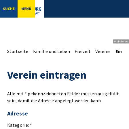
SUCHE
MENÜ
© bbsferrari
Startseite
Familie und Leben
Freizeit
Vereine
Einga
Verein eintragen
Alle mit * gekennzeichneten Felder müssen ausgefüllt
sein, damit die Adresse angelegt werden kann.
Adresse
Kategorie: *