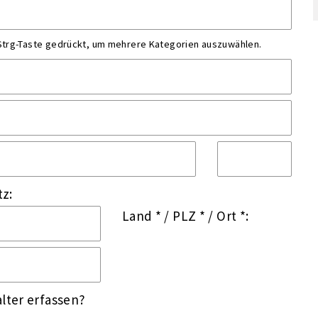
 Strg-Taste gedrückt, um mehrere Kategorien auszuwählen.
tz:
Land *
/
PLZ *
/
Ort *:
lter erfassen?