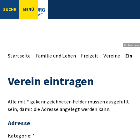
SUCHE
MENÜ
© bbsferrari
Startseite
Familie und Leben
Freizeit
Vereine
Einga
Verein eintragen
Alle mit * gekennzeichneten Felder müssen ausgefüllt
sein, damit die Adresse angelegt werden kann.
Adresse
Kategorie: *