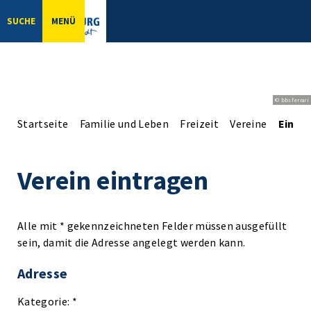
SUCHE
MENÜ
© bbsferrari
Startseite
Familie und Leben
Freizeit
Vereine
Einga
Verein eintragen
Alle mit * gekennzeichneten Felder müssen ausgefüllt
sein, damit die Adresse angelegt werden kann.
Adresse
Kategorie: *