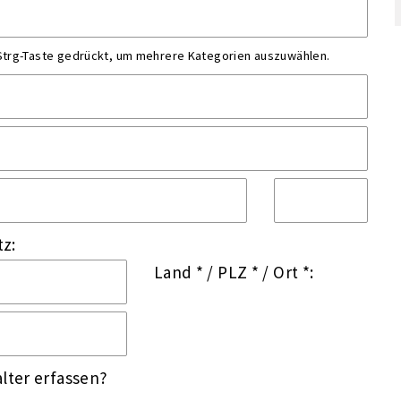
 Strg-Taste gedrückt, um mehrere Kategorien auszuwählen.
tz:
Land *
/
PLZ *
/
Ort *:
lter erfassen?