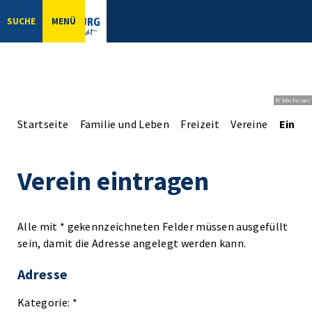
SUCHE
MENÜ
© bbsferrari
Startseite
Familie und Leben
Freizeit
Vereine
Einga
Verein eintragen
Alle mit * gekennzeichneten Felder müssen ausgefüllt
sein, damit die Adresse angelegt werden kann.
Adresse
Kategorie: *