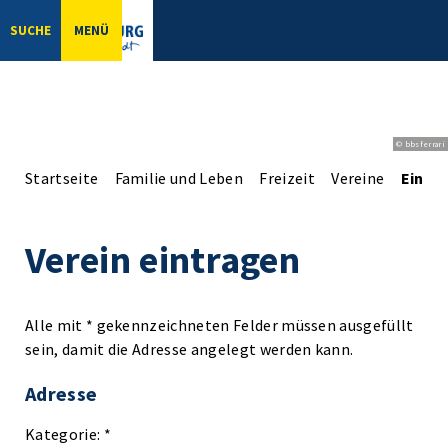
SUCHE
MENÜ
© bbsferrari
Startseite
Familie und Leben
Freizeit
Vereine
Einga
Verein eintragen
Alle mit * gekennzeichneten Felder müssen ausgefüllt
sein, damit die Adresse angelegt werden kann.
Adresse
Kategorie: *