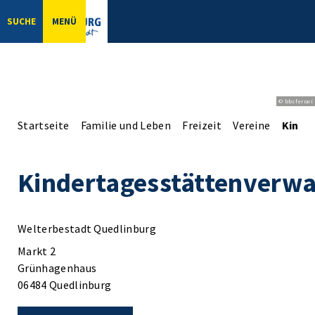
SUCHE
MENÜ
© bbsferrari
Startseite
Familie und Leben
Freizeit
Vereine
Kinde
Kindertagesstättenverwa
Welterbestadt Quedlinburg
Markt 2
Grünhagenhaus
06484 Quedlinburg