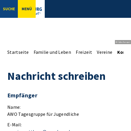
SUCHE
MENÜ
© bbsferrari
Startseite
Familie und Leben
Freizeit
Vereine
Konta
Nachricht schreiben
Empfänger
Name:
AWO Tagesgruppe für Jugendliche
E-Mail: