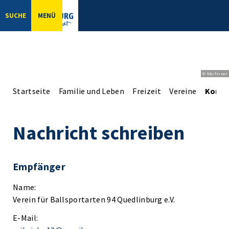
SUCHE
MENÜ
© bbsferrari
Startseite
Familie und Leben
Freizeit
Vereine
Konta
Nachricht schreiben
Empfänger
Name:
Verein für Ballsportarten 94 Quedlinburg e.V.
E-Mail: