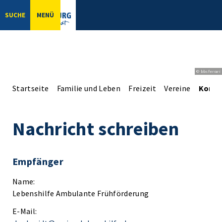
SUCHE
MENÜ
© bbsferrari
Startseite
Familie und Leben
Freizeit
Vereine
Konta
Nachricht schreiben
Empfänger
Name:
Lebenshilfe Ambulante Frühförderung
E-Mail: