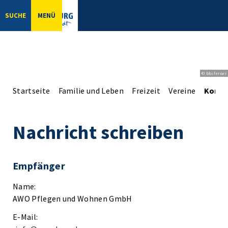
SUCHE
MENÜ
© bbsferrari
Startseite
Familie und Leben
Freizeit
Vereine
Konta
Nachricht schreiben
Empfänger
Name:
AWO Pflegen und Wohnen GmbH
E-Mail: