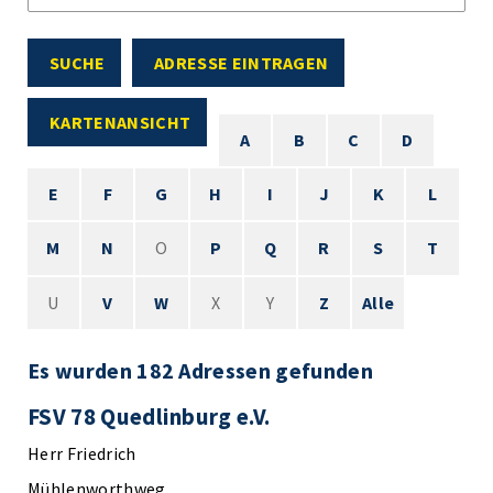
SUCHE
ADRESSE EINTRAGEN
KARTENANSICHT
A
B
C
D
E
F
G
H
I
J
K
L
M
N
O
P
Q
R
S
T
U
V
W
X
Y
Z
Alle
Es wurden 182 Adressen gefunden
FSV 78 Quedlinburg e.V.
Herr Friedrich
Mühlenworthweg