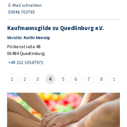
E-Mail schreiben
03946 703765
Kaufmannsgilde zu Quedlinburg e.V.
Vorsitz: Kathi Hennig
Pölkenstraße 48
06484 Quedlinburg
+49 152 33547972
1
2
3
4
5
6
7
8