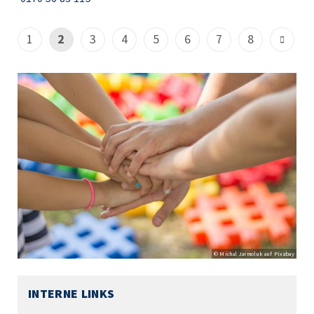
1
2
3
4
5
6
7
8
© Michal Jarmoluk auf Pixabay
INTERNE LINKS