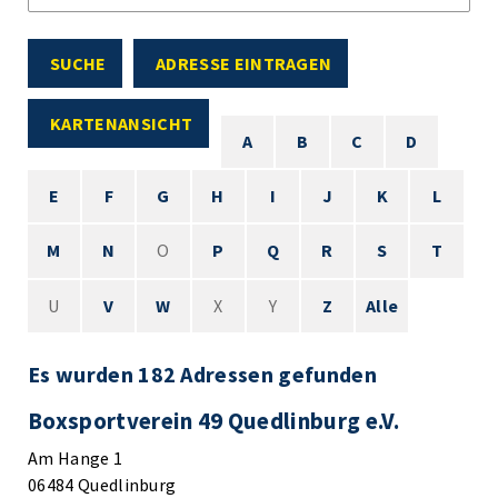
SUCHE
ADRESSE EINTRAGEN
KARTENANSICHT
A
B
C
D
E
F
G
H
I
J
K
L
M
N
O
P
Q
R
S
T
U
V
W
X
Y
Z
Alle
Es wurden 182 Adressen gefunden
Boxsportverein 49 Quedlinburg e.V.
Am Hange 1
06484 Quedlinburg