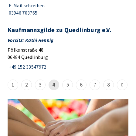
E-Mail schreiben
03946 703765
Kaufmannsgilde zu Quedlinburg e.V.
Vorsitz: Kathi Hennig
Pölkenstraße 48
06484 Quedlinburg
+49 152 33547972
1
2
3
4
5
6
7
8