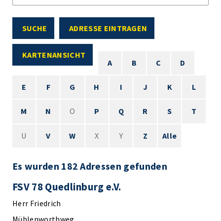
SUCHE
ADRESSE EINTRAGEN
KARTENANSICHT
A
B
C
D
E
F
G
H
I
J
K
L
M
N
O
P
Q
R
S
T
U
V
W
X
Y
Z
Alle
Es wurden 182 Adressen gefunden
FSV 78 Quedlinburg e.V.
Herr Friedrich
Mühlenworthweg