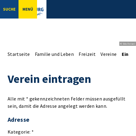
SUCHE
MENÜ
© bbsferrari
Startseite
Familie und Leben
Freizeit
Vereine
Einga
Verein eintragen
Alle mit * gekennzeichneten Felder müssen ausgefüllt
sein, damit die Adresse angelegt werden kann.
Adresse
Kategorie: *