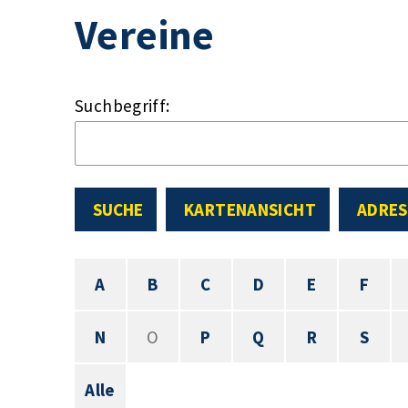
Vereine
Suchbegriff:
SUCHE
KARTENANSICHT
ADRES
A
B
C
D
E
F
N
O
P
Q
R
S
Alle