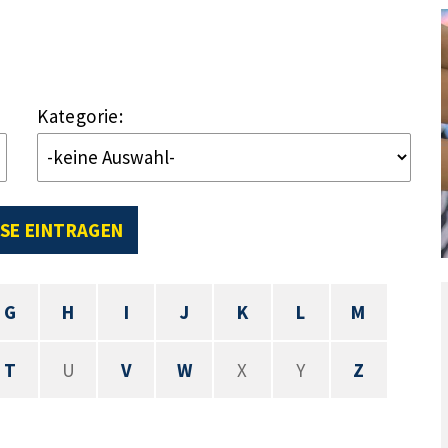
Kategorie:
SE EINTRAGEN
G
H
I
J
K
L
M
T
U
V
W
X
Y
Z