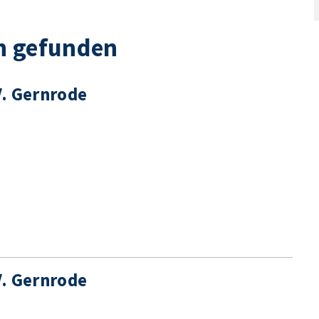
n gefunden
V. Gernrode
V. Gernrode